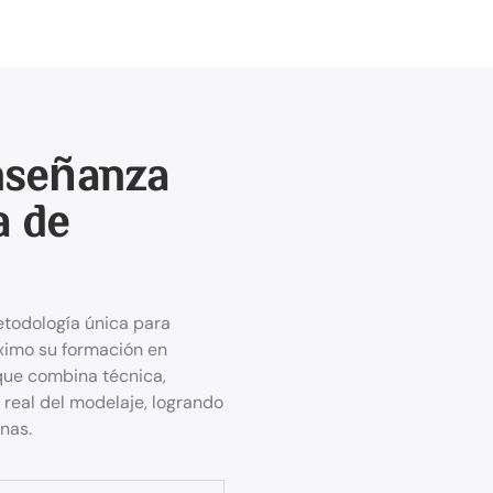
nseñanza
a de
todología única para
ximo su formación en
que combina técnica,
real del modelaje, logrando
nas.