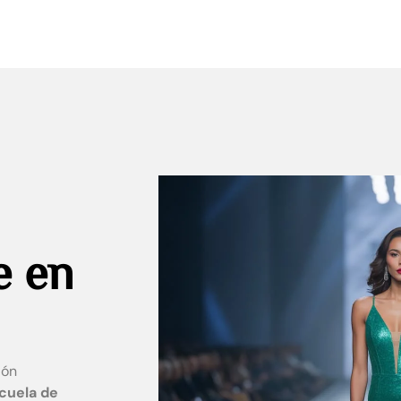
e en
ión
cuela de