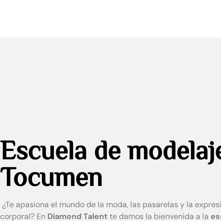
Escuela de modelaj
Tocumen
¿Te apasiona el mundo de la moda, las pasarelas y la expres
corporal? En
Diamond Talent
te damos la bienvenida a la
es