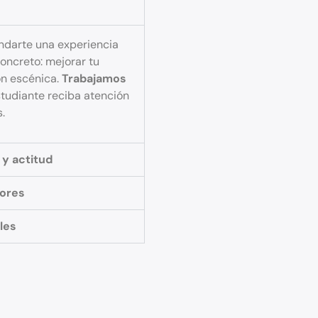
ndarte una experiencia
concreto: mejorar tu
ón escénica.
Trabajamos
tudiante reciba atención
.
 y actitud
tores
les