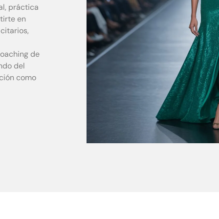
l, práctica
tirte en
itarios,
coaching de
ndo del
cción como