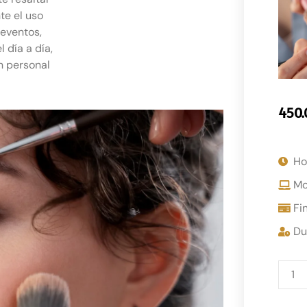
te el uso
 eventos,
 día a día,
n personal
450.
Ho
Mo
Fi
Du