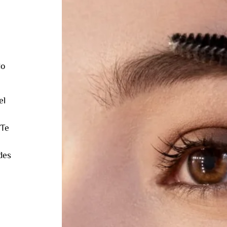
do
el
 Te
des