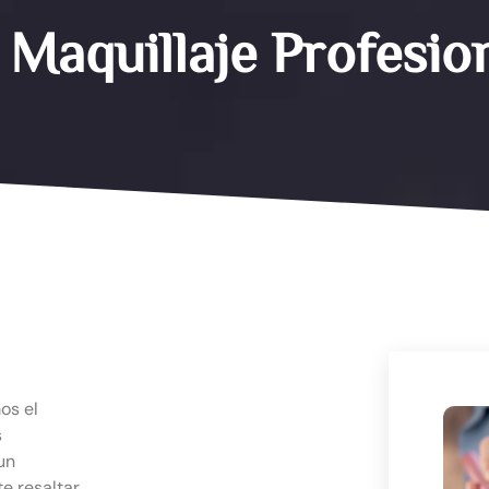
Maquillaje Profesio
os el
s
un
te resaltar