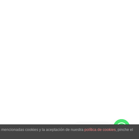
Hablemos
as mencionadas cookies y la aceptación de nuestra
política de cookies
, pinche el