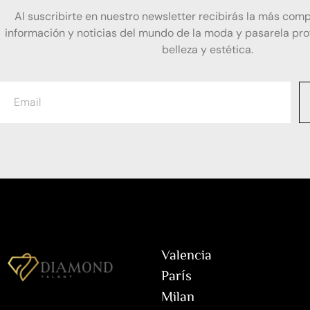
Al suscribirte en nuestro newsletter recibirás la más comp
información y noticias del mundo de la moda y pasarela prof
belleza y estética.
Valencia
París
Milan