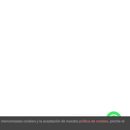
Hablemos
as mencionadas cookies y la aceptación de nuestra
política de cookies
, pinche el