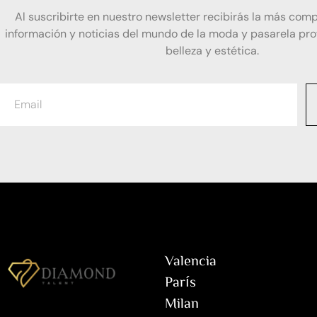
Al suscribirte en nuestro newsletter recibirás la más comp
información y noticias del mundo de la moda y pasarela prof
belleza y estética.
Valencia
París
Milan