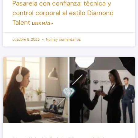
Pasarela con confianza: técnica y
control corporal al estilo Diamond
Talent
LEER MÁS »
octubre 8, 2025
No hay comentarios