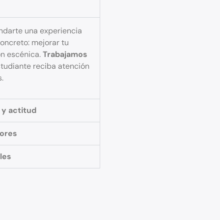
ndarte una experiencia
concreto: mejorar tu
ón escénica.
Trabajamos
tudiante reciba atención
.
 y actitud
tores
les