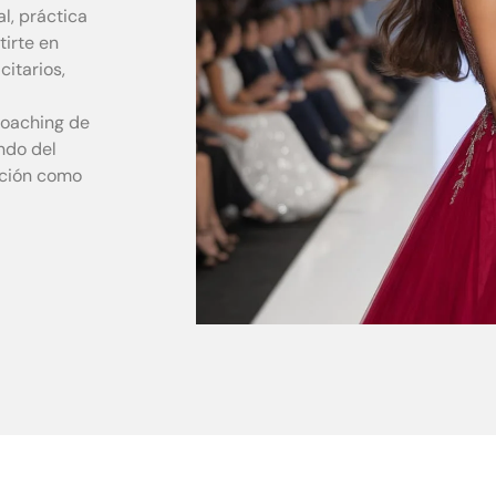
l, práctica
tirte en
itarios,
coaching de
ndo del
cción como