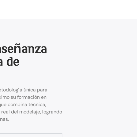
nseñanza
a de
todología única para
ximo su formación en
que combina técnica,
real del modelaje, logrando
nas.