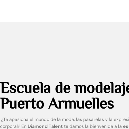
Escuela de modelaj
Puerto Armuelles
¿Te apasiona el mundo de la moda, las pasarelas y la expres
corporal? En
Diamond Talent
te damos la bienvenida a la
es