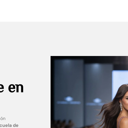
e en
ión
cuela de