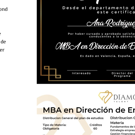
mond
e
 de
er