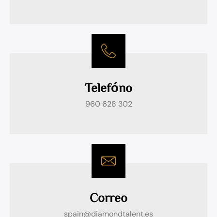
Telefóno
960 628 302
Correo
spain@diamondtalent.es