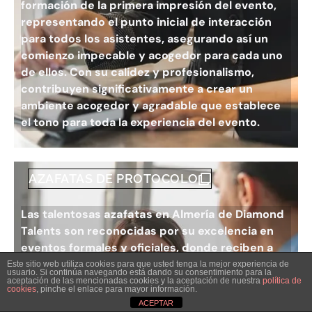
formación de la primera impresión del evento,
representando el punto inicial de interacción
para todos los asistentes, asegurando así un
comienzo impecable y acogedor para cada uno
de ellos. Con su calidez y profesionalismo,
contribuyen significativamente a crear un
ambiente acogedor y agradable que establece
el tono para toda la experiencia del evento.
AZAFATAS DE PROTOCOLO
Las talentosas
azafatas en Almería
de Diamond
Talents son reconocidas por su excelencia en
eventos formales y oficiales, donde reciben a
VIPs y líderes políticos con el más alto nivel de
Este sitio web utiliza cookies para que usted tenga la mejor experiencia de
usuario. Si continúa navegando está dando su consentimiento para la
Hablemos
respeto y cortesía. Su compromiso garantiza
aceptación de las mencionadas cookies y la aceptación de nuestra
política de
cookies
, pinche el enlace para mayor información.
una experiencia inolvidable para cada invitado,
ACEPTAR